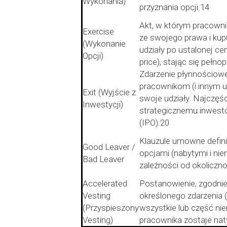
Wykonania)
przyznania opcji.14
Akt, w którym pracowni
Exercise
ze swojego prawa i kup
(Wykonanie
udziały po ustalonej ce
Opcji)
price), stając się peł
Zdarzenie płynnościowe
pracownikom (i innym 
Exit (Wyjście z
swoje udziały. Najczęśc
Inwestycji)
strategicznemu inwesto
(IPO).20
Klauzule umowne definiu
Good Leaver /
opcjami (nabytymi i ni
Bad Leaver
zależności od okoliczno
Accelerated
Postanowienie, zgodnie
Vesting
określonego zdarzenia (
(Przyspieszony
wszystkie lub część nie
Vesting)
pracownika zostaje na