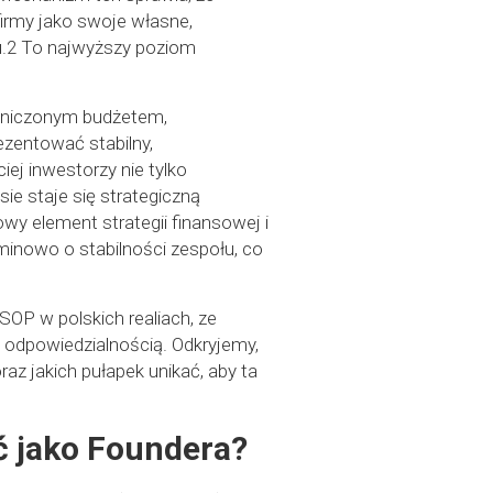
firmy jako swoje własne,
u.2 To najwyższy poziom
raniczonym budżetem,
ezentować stabilny,
ej inwestorzy nie tylko
sie staje się strategiczną
wy element strategii finansowej i
minowo o stabilności zespołu, co
SOP w polskich realiach, ze
 odpowiedzialnością. Odkryjemy,
az jakich pułapek unikać, aby ta
ć jako Foundera?