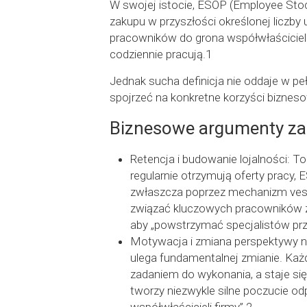
W swojej istocie, ESOP (Employee Stoc
zakupu w przyszłości określonej liczby 
pracowników do grona współwłaścicieli
codziennie pracują.1
Jednak sucha definicja nie oddaje w pe
spojrzeć na konkretne korzyści bizneso
Biznesowe argumenty z
Retencja i budowanie lojalności: T
regularnie otrzymują oferty pracy
zwłaszcza poprzez mechanizm vest
związać kluczowych pracowników z f
aby „powstrzymać specjalistów prze
Motywacja i zmiana perspektywy na
ulega fundamentalnej zmianie. Każd
zadaniem do wykonania, a staje si
tworzy niezwykle silne poczucie od