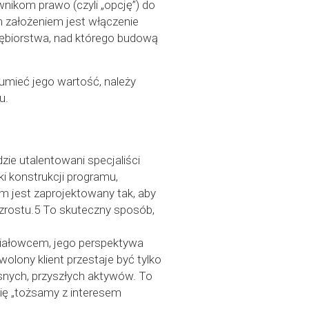
nikom prawo (czyli „opcję”) do
ym założeniem jest włączenie
iębiorstwa, nad którego budową
zumieć jego wartość, należy
u.
zie utalentowani specjaliści
i konstrukcji programu,
 jest zaprojektowany tak, aby
 wzrostu.5 To skuteczny sposób,
działowcem, jego perspektywa
olony klient przestaje być tylko
snych, przyszłych aktywów. To
się „tożsamy z interesem