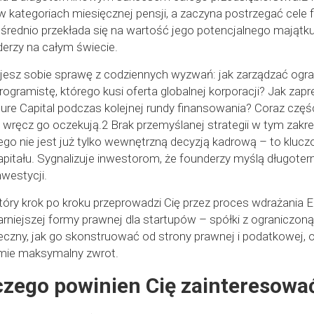
 kategoriach miesięcznej pensji, a zaczyna postrzegać cele 
średnio przekłada się na wartość jego potencjalnego majątk
derzy na całym świecie.
jesz sobie sprawę z codziennych wyzwań: jak zarządzać og
ogramistę, którego kusi oferta globalnej korporacji? Jak zapr
 Capital podczas kolejnej rundy finansowania? Coraz części
le wręcz go oczekują.2 Brak przemyślanej strategii w tym zakre
o nie jest już tylko wewnętrzną decyzją kadrową – to kluczo
itału. Sygnalizuje inwestorom, że founderzy myślą długoter
westycji.
który krok po kroku przeprowadzi Cię przez proces wdrażania E
niejszej formy prawnej dla startupów – spółki z ograniczoną
eczny, jak go skonstruować od strony prawnej i podatkowej, or
irmie maksymalny zwrot.
czego powinien Cię zainteresowa