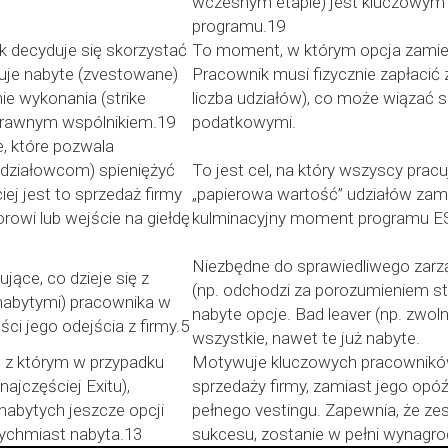
wczesnym etapie) jest kluczowym
programu.19
k decyduje się skorzystać
To moment, w którym opcja zamieni
uje nabyte (zvestowane)
Pracownik musi fizycznie zapłacić 
nie wykonania (strike
liczba udziałów), co może wiązać 
noprawnym wspólnikiem.19
podatkowymi.
, które pozwala
udziałowcom) spieniężyć
To jest cel, na który wszyscy pra
iej jest to sprzedaż firmy
„papierowa wartość” udziałów zamie
rowi lub wejście na giełdę
kulminacyjny moment programu E
Niezbędne do sprawiedliwego zarz
jące, co dzieje się z
(np. odchodzi za porozumieniem s
enabytymi) pracownika w
nabyte opcje. Bad leaver (np. zwoln
ści jego odejścia z firmy.5
wszystkie, nawet te już nabyte.
 z którym w przypadku
Motywuje kluczowych pracowników
najczęściej Exitu),
sprzedaży firmy, zamiast jego opó
nabytych jeszcze opcji
pełnego vestingu. Zapewnia, że zes
tychmiast nabyta.13
sukcesu, zostanie w pełni wynagro