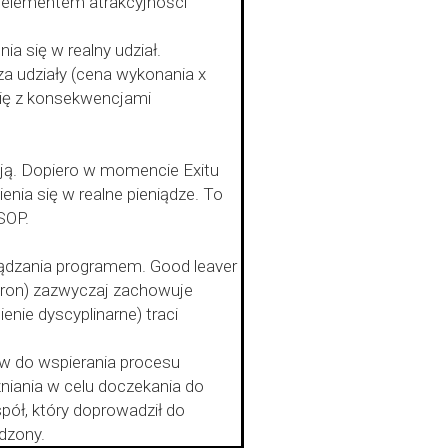
 elementem atrakcyjności
a się w realny udział.
za udziały (cena wykonania x
się z konsekwencjami
cują. Dopiero w momencie Exitu
nia się w realne pieniądze. To
SOP.
ądzania programem. Good leaver
tron) zazwyczaj zachowuje
ienie dyscyplinarne) traci
 do wspierania procesu
źniania w celu doczekania do
pół, który doprowadził do
dzony.