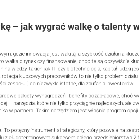
kę – jak wygrać walkę o talenty
, gdzie innowacja jest walutą, a szybkość działania klucze
t to walka o rynek czy finansowanie, choć te są oczywiście k
 na wiedzy, takich jak IT czy biotechnologia, kapitał ludzki j
rotacja kluczowych pracowników to nie tylko problem działu
ści zespołu i, co niezwykle istotne, dla zaufania inwestorów.
dowe pakiety wynagrodzeń i benefity pozapłacowe, choć wa
 – narzędzia, które nie tylko przyciągnie najlepszych, ale zwi
ika w partnera. Takim narzędziem jest właśnie program opcji 
cie. To potężny instrument strategiczny, który pozwala na zes
łu z długoterminowym sukcesem całego przedsiębiorstwa.2 