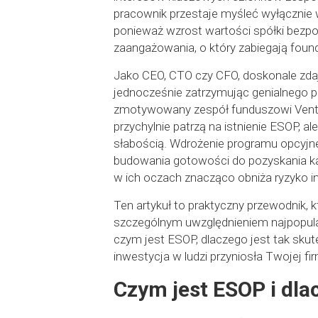
pracownik przestaje myśleć wyłącznie w
ponieważ wzrost wartości spółki bezpo
zaangażowania, o który zabiegają foun
Jako CEO, CTO czy CFO, doskonale zda
jednocześnie zatrzymując genialnego pr
zmotywowany zespół funduszowi Venture
przychylnie patrzą na istnienie ESOP, a
słabością. Wdrożenie programu opcyjneg
budowania gotowości do pozyskania kap
w ich oczach znacząco obniża ryzyko in
Ten artykuł to praktyczny przewodnik, 
szczególnym uwzględnieniem najpopular
czym jest ESOP, dlaczego jest tak skut
inwestycja w ludzi przyniosła Twojej f
Czym jest ESOP i dla