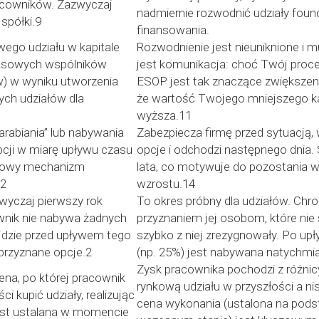
acowników. Zazwyczaj
nadmiernie rozwodnić udziały foun
spółki.9
finansowania.
ego udziału w kapitale
Rozwodnienie jest nieuniknione i 
asowych wspólników
jest komunikacja: choć Twój proce
w) w wyniku utworzenia
ESOP jest tak znaczące zwiększenie 
wych udziałów dla
że wartość Twojego mniejszego ka
wyższa.11
rabiania” lub nabywania
Zabezpiecza firmę przed sytuacją,
cji w miarę upływu czasu
opcje i odchodzi następnego dnia.
uczowy mechanizm
lata, co motywuje do pozostania w
.2
wzrostu.14
wyczaj pierwszy rok
To okres próbny dla udziałów. Chro
wnik nie nabywa żadnych
przyznaniem jej osobom, które nie s
ejdzie przed upływem tego
szybko z niej zrezygnowały. Po upły
 przyznane opcje.2
(np. 25%) jest nabywana natychmi
Zysk pracownika pochodzi z różni
cena, po której pracownik
rynkową udziału w przyszłości a ni
i kupić udziały, realizując
cena wykonania (ustalona na pods
jest ustalana w momencie