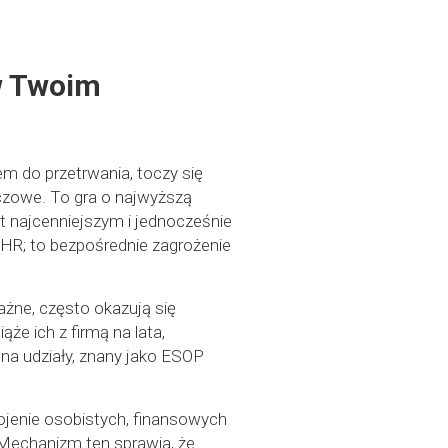
 w Twoim
m do przetrwania, toczy się
luczowe. To gra o najwyższą
est najcenniejszym i jednocześnie
 HR; to bezpośrednie zagrożenie
żne, często okazują się
ąże ich z firmą na lata,
na udziały, znany jako ESOP
trojenie osobistych, finansowych
Mechanizm ten sprawia, że