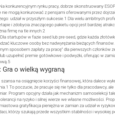
 Na konkurencyjnym rynku pracy, dobrze skonstruowany ESO
ie nie mogą konkurować z pensjami oferowanymi przez dojrza
zego: udział w przyszłym sukcesie.1 Dla wielu ambitnych pro
apie i zdobycia znaczącego pakietu opcji jest bardziej atrak
żnia firmę na tle innych.2
Dla startupów w fazie seed lub pre-seed, gdzie każda złotów
zać kluczowe osoby bez nadwyrężania bieżących finansów.
dynym sposobem zapłaty za pracę” dla pierwszych członków z
ub uzupełnić premie gotówkowe i podwyżki, oferując w zamian
ową.5
 Gra o wielką wygraną
szansa na osiągnięcie korzyści finansowej, która dalece wyk
1 To poczucie, że pracuje się nie tylko dla pracodawcy, ale
iar. Program opcyjny działa jak mechanizm samoselekcji tal
olerancji na ryzyko i silnej wierze we własne możliwości. Pro
iastowa gratyfikacja pieniężna w zamian za udział w ryzykow
i, którzy szukają przede wszystkim stabilności i wysokiej pe