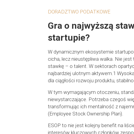
DORADZTWO PODATKOWE
Gra o najwyższą staw
startupie?
W dynamicznym ekosystemie startupowym
cicha, lecz nieustępliwa walka. Nie jes
stawkę – o talent. W sektorach opartych
najbardziej ulotnym aktywem.1 Wysoka 
dla ciągłości rozwoju produktu, stabilno
W tym wymagającym otoczeniu, standar
niewystarczające. Potrzeba czegoś więcej
transformując ich mentalność z najemn
(Employee Stock Ownership Plan).
ESOP to nie jest kolejny benefit na liś
interesów kluczowych członków zespo