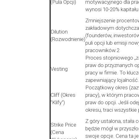
(Pula Opcji)
motywacyjnego dla pr
wynosi 10-20% kapitału 
Zmniejszenie procentow
zakładowym dotychcz
Dilution
(founderów, inwestoró
(Rozwodnienie)
puli opcji lub emisji no
pracowników.2
Proces stopniowego „za
praw do przyznanych op
Vesting
pracy w firmie. To kl
zapewniający lojalność
Początkowy okres (zaz
Cliff (Okres
pracy), w którym praco
"Klify")
praw do opcji. Jeśli od
okresu, traci wszystkie
Z góry ustalona, stała 
Strike Price
będzie mógł w przyszłośc
(Cena
swoje opcje. Cena ta 