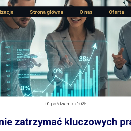
izacje
Strona główna
O nas
Oferta
01 października 2025
znie zatrzymać kluczowych p