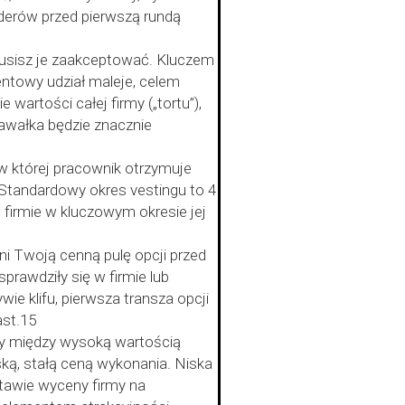
derów przed pierwszą rundą
musisz je zaakceptować. Kluczem
ntowy udział maleje, celem
wartości całej firmy („tortu”),
wałka będzie znacznie
 w której pracownik otrzymuje
 Standardowy okres vestingu to 4
 firmie w kluczowym okresie jej
ni Twoją cenną pulę opcji przed
prawdziły się w firmie lub
wie klifu, pierwsza transza opcji
ast.15
cy między wysoką wartością
ską, stałą ceną wykonania. Niska
tawie wyceny firmy na