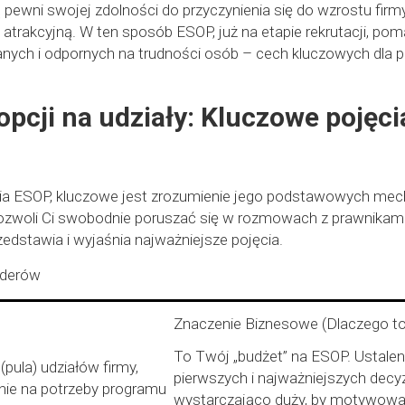
 pewni swojej zdolności do przyczynienia się do wzrostu firmy
 atrakcyjną. W ten sposób ESOP, już na etapie rekrutacji, po
ych i odpornych na trudności osób – cech kluczowych dla p
cji na udziały: Kluczowe pojęci
ia ESOP, kluczowe jest zrozumienie jego podstawowych mech
pozwoli Ci swobodnie poruszać się w rozmowach z prawnikami,
edstawia i wyjaśnia najważniejsze pojęcia.
nderów
Znaczenie Biznesowe (Dlaczego to
To Twój „budżet” na ESOP. Ustaleni
(pula) udziałów firmy,
pierwszych i najważniejszych decyz
ie na potrzeby programu
wystarczająco duży, by motywować, 