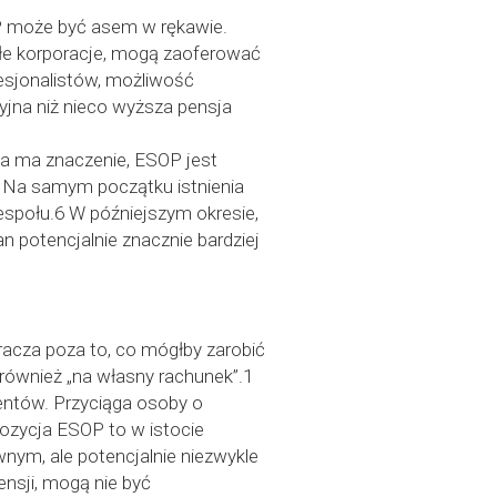
P może być asem w rękawie.
łe korporacje, mogą zaoferować
fesjonalistów, możliwość
cyjna niż nieco wyższa pensja
ka ma znaczenie, ESOP jest
 Na samym początku istnienia
espołu.6 W późniejszym okresie,
 potencjalnie znacznie bardziej
racza poza to, co mógłby zarobić
 również „na własny rachunek”.1
entów. Przyciąga osoby o
pozycja ESOP to w istocie
nym, ale potencjalnie niezwykle
nsji, mogą nie być