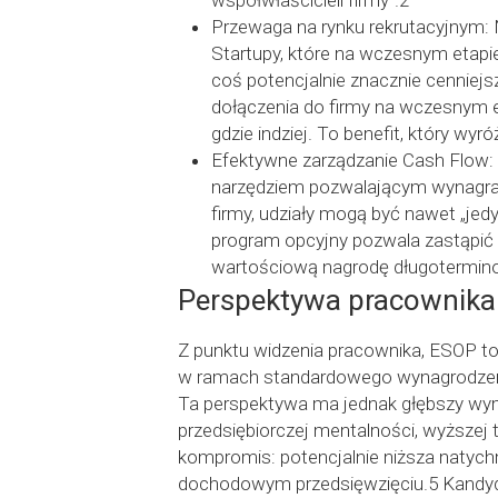
współwłaścicieli firmy”.2
Przewaga na rynku rekrutacyjnym:
Startupy, które na wczesnym etap
coś potencjalnie znacznie cenniejs
dołączenia do firmy na wczesnym et
gdzie indziej. To benefit, który wyró
Efektywne zarządzanie Cash Flow: 
narzędziem pozwalającym wynagrad
firmy, udziały mogą być nawet „je
program opcyjny pozwala zastąpić l
wartościową nagrodę długotermin
Perspektywa pracownika:
Z punktu widzenia pracownika, ESOP to 
w ramach standardowego wynagrodzenia.
Ta perspektywa ma jednak głębszy wym
przedsiębiorczej mentalności, wyższej t
kompromis: potencjalnie niższa natychm
dochodowym przedsięwzięciu.5 Kandydac