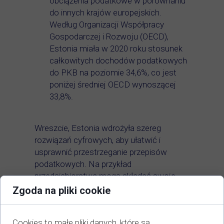
obciążenia podatkowe w porównaniu
do innych krajów europejskich.
Według Organizacji Współpracy
Gospodarczej i Rozwoju (OECD),
Estonia miała w 2020 roku stosunek
całkowitych dochodów podatkowych
do PKB na poziomie 34,6%, co jest
poniżej średniej OECD wynoszącej
33,8%.
Wreszcie, Estonia wdrożyła szereg
rozwiązań cyfrowych, aby ułatwić i
usprawnić przestrzeganie przepisów
podatkowych. Na przykład
przedsiębiorstwa mogą składać swoje
podatki online, korzystając z systemu e-
Zgoda na pliki cookie
Tax Estońskiego Urzędu Podatkowego i
Celnego, który upraszcza proces
Cookies to małe pliki danych, które są