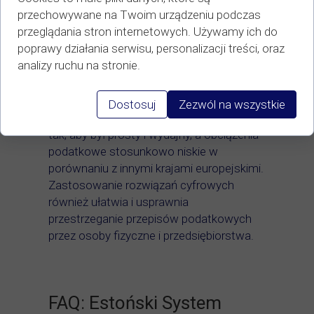
składania zeznań podatkowych i
przechowywane na Twoim urządzeniu podczas
ogranicza formalności.Podsumowując,
przeglądania stron internetowych. Używamy ich do
estoński system podatkowy jest
poprawy działania serwisu, personalizacji treści, oraz
wyjątkowy pod wieloma względami,
analizy ruchu na stronie.
począwszy od płaskiej stawki podatku
dochodowego, a skończywszy na
systemie podatku dochodowego od osób
Dostosuj
Zezwól na wszystkie
prawnych. System został zaprojektowany
tak, aby był prosty i wydajny, a obciążenia
podatkowe stosunkowo niskie w
porównaniu z innymi krajami europejskimi.
Zastosowanie rozwiązań cyfrowych
również ułatwia i usprawnia
przestrzeganie przepisów podatkowych
przez osoby fizyczne i przedsiębiorstwa.
FAQ: Estoński System