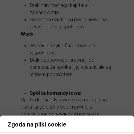
Brak minimalnego kapitału
zakładowego.
Swoboda działania i podejmowania
decyzji przez wspólników.
Wady:
Wysokie ryzyko finansowe dla
wspólników.
Brak osobowości prawnej, co
oznacza, że spółka i jej właściciele są
jednym podmiotem.
Spółka komandytowa:
Spółka komandytowa to forma prawna,
która łączy cechy spółki jawnej z
ograniczoną odpowiedzialnością dla
niektórych wspólników. W skład spółki
Zgoda na pliki cookie
wchodzą wspólnicy komplementariusze