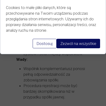
(odpowiadający za zobowiązania spółki
całym swoim majątkiem) oraz wspólnicy
Cookies to małe pliki danych, które są
komandytariusze (odpowiedzialni tylko do
przechowywane na Twoim urządzeniu podczas
wysokości wkładu).
przeglądania stron internetowych. Używamy ich do
poprawy działania serwisu, personalizacji treści, oraz
Zalety:
analizy ruchu na stronie.
Ograniczona odpowiedzialność dla
wspólników komandytariuszy.
Dostosuj
Zezwól na wszystkie
Wysoka elastyczność w podziale
zysków i strat między wspólników.
Wady:
Wspólnik komplementariusz ponosi
pełną odpowiedzialność za
zobowiązania spółki.
Procedura rejestracji może być
bardziej skomplikowana niż w
przypadku spółki jawnej.