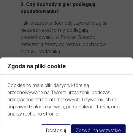
3.
Czy dochody z gier podlegają
opodatkowaniu?
Tak, wszystkie dochody uzyskane z gier,
niezależnie od formy, podlegają
opodatkowaniu w Polsce. Sposób
rozliczenia zależy od rodzaju dochodów i
statusu podatnika.
4.
Jakie są obowiązki podatkowe
Zgoda na pliki cookie
związane z zarabianiem na grach?
Dochody z gier należy uwzględnić w
Cookies to małe pliki danych, które są
zeznaniu podatkowym PIT.
przechowywane na Twoim urządzeniu podczas
W niektórych przypadkach konieczne
przeglądania stron internetowych. Używamy ich do
jest zarejestrowanie działalności
poprawy działania serwisu, personalizacji treści, oraz
gospodarczej.
analizy ruchu na stronie.
Dla dochodów zagranicznych (np. z
Twitcha) należy zastosować zasady
Dostosuj
Zezwól na wszystkie
dotyczące opodatkowania dochodów