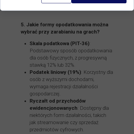
uzyskanych za granicą.
5.
Jakie formy opodatkowania można
wybrać przy zarabianiu na grach?
Skala podatkowa (PIT-36)
:
Podstawowy sposób opodatkowania
dla osób fizycznych, z progresywną
stawką 12% lub 32%.
Podatek liniowy (19%)
: Korzystny dla
osób z wyższymi dochodami,
wymaga rejestracji działalności
gospodarczej.
Ryczałt od przychodów
ewidencjonowanych
: Dostępny dla
niektórych form działalności, takich
jak streamowanie czy sprzedaż
przedmiotów cyfrowych.