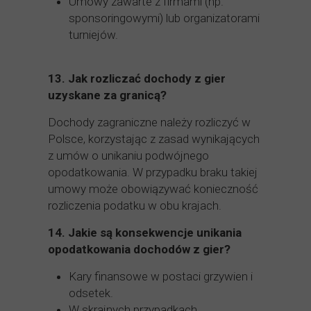
Umowy zawarte z firmami (np.
sponsoringowymi) lub organizatorami
turniejów.
13.
Jak rozliczać dochody z gier
uzyskane za granicą?
Dochody zagraniczne należy rozliczyć w
Polsce, korzystając z zasad wynikających
z umów o unikaniu podwójnego
opodatkowania. W przypadku braku takiej
umowy może obowiązywać konieczność
rozliczenia podatku w obu krajach.
14.
Jakie są konsekwencje unikania
opodatkowania dochodów z gier?
Kary finansowe w postaci grzywien i
odsetek.
W skrajnych przypadkach