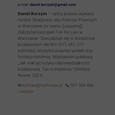
e-mail:
daniel.borzym@gmail.com
Daniel Borzym
— radca prawny wpisany
na listę Okręgowej Izby Radców Prawnych
w Warszawie (nr wpisu: [uzupełnij]).
Założyciel kancelarii Tax Fin Law w
Warszawie. Specjalizuje się w doradztwie
podatkowym dla firm (CIT, VAT, CIT
estoński), obsłudze prawnej spółek oraz
fundacji rodzinnej. Współautor publikacji
„Jak uniknąć ryzyka odpowiedzialności
podatkowej. Tax compliance" (Wolters
Kluwer, 2021).
✉
kontakt@taxfinlaw.pl
· 📞 507 954 406 ·
LinkedIn