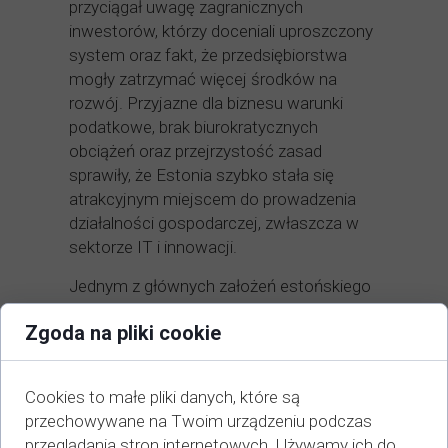
przyciągał uwagę zagranicznych
inwestorów, którzy doceniali uproszczony
system oraz fakt, że przedsiębiorstwa
mogły zatrzymać więcej środków na
rozwój. Przyjazne dla biznesu warunki
podatkowe, brak biurokratycznych
obciążeń oraz przejrzystość zasad
sprawiły, że Estonia szybko stała się
atrakcyjnym miejscem do prowadzenia
działalności gospodarczej, zwłaszcza w
sektorze IT i innowacji.
Jednym z głównych założeń estońskiego
modelu było, aby firmy mogły skuteczniej
Zgoda na pliki cookie
konkurować na międzynarodowych
rynkach, zatrzymując więcej środków na
rozwój. W przeciwieństwie do
Cookies to małe pliki danych, które są
tradycyjnych systemów opodatkowania,
przechowywane na Twoim urządzeniu podczas
które pobierają podatek od zysków
przeglądania stron internetowych. Używamy ich do