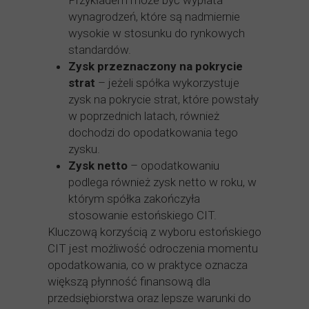
Przykładem może być wypłata
wynagrodzeń, które są nadmiernie
wysokie w stosunku do rynkowych
standardów.
Zysk przeznaczony na pokrycie
strat
– jeżeli spółka wykorzystuje
zysk na pokrycie strat, które powstały
w poprzednich latach, również
dochodzi do opodatkowania tego
zysku.
Zysk netto
– opodatkowaniu
podlega również zysk netto w roku, w
którym spółka zakończyła
stosowanie estońskiego CIT.
Kluczową korzyścią z wyboru estońskiego
CIT jest możliwość odroczenia momentu
opodatkowania, co w praktyce oznacza
większą płynność finansową dla
przedsiębiorstwa oraz lepsze warunki do