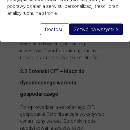
przedsiębiorstw niezależnie od tego, co z
poprawy działania serwisu, personalizacji treści, oraz
tymi zyskami się dzieje, estoński system
analizy ruchu na stronie.
skupia się na reinwestycji. Takie podejście
było i jest szczególnie atrakcyjne dla
Dostosuj
Zezwól na wszystkie
startupów, które na początkowych
etapach działalności często nie generują
wysokich dywidend, ale muszą
inwestować w infrastrukturę, badania i
rozwój oraz rozszerzanie działalności.
2.2 Estoński CIT – klucz do
dynamicznego wzrostu
gospodarczego
Po wprowadzeniu estońskiego CIT,
gospodarka Estonii zaczęła wykazywać
dynamiczny wzrost. Estoński model
opodatkowania zysków, który