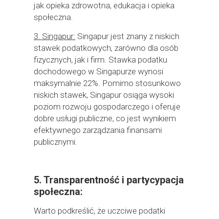
jak opieka zdrowotna, edukacja i opieka
społeczna.
3. Singapur:
Singapur jest znany z niskich
stawek podatkowych, zarówno dla osób
fizycznych, jak i firm. Stawka podatku
dochodowego w Singapurze wynosi
maksymalnie 22%. Pomimo stosunkowo
niskich stawek, Singapur osiąga wysoki
poziom rozwoju gospodarczego i oferuje
dobre usługi publiczne, co jest wynikiem
efektywnego zarządzania finansami
publicznymi.
Zgoda na pliki cookie
5. Transparentność i partycypacja
społeczna:
Cookies to małe pliki danych, które są
przechowywane na Twoim urządzeniu podczas
Warto podkreślić, że uczciwe podatki
przeglądania stron internetowych. Używamy ich do