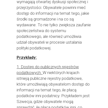
wymagają otwartej dyskusji społecznej i
poprawy działania serwisu, personalizacji treści, oraz
przejrzystości. Obywatele powinni mieć
analizy ruchu na stronie.
dostęp do informacji na temat tego, jakie
środki są gromadzone i na co są
Dostosuj
Zezwól na wszystkie
wydawane. To nie tylko zwiększa zaufanie
społeczeństwa do systemu
podatkowego, ale również umożliwia
udział obywateli w procesie ustalania
polityki podatkowej.
Przykłady:
1. Dostęp do publicznych rejestrów
podatkowych:
W niektórych krajach
istnieją publiczne rejestry podatkowe,
które umożliwiają obywatelom dostęp do
informacji na temat tego, ile płacą
podatków inni podatnicy. Przykładem jest
Szwecja, gdzie obywatele mogą
sprawdzić, ile płacą podatków inni, co