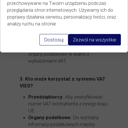
przechowywane na Twoim urządzeniu podczas
przepisami VAT
: Potwierdzenie
przeglądania stron internetowych. Używamy ich do
numeru VAT jest kluczowe dla
poprawy działania serwisu, personalizacji treści, oraz
stosowania stawki 0% VAT w
analizy ruchu na stronie.
transakcjach
wewnątrzwspólnotowych.
Dostosuj
Zezwól na wszystkie
Przeciwdziałanie oszustwom
podatkowym
: System wspiera
organy podatkowe w walce z
wyłudzeniami VAT.
3.
Kto może korzystać z systemu VAT
VIES?
Przedsiębiorcy
: Aby zweryfikować
numer VAT kontrahenta z innego kraju
UE.
Organy podatkowe
: Do wymiany
informacji podatkowych między