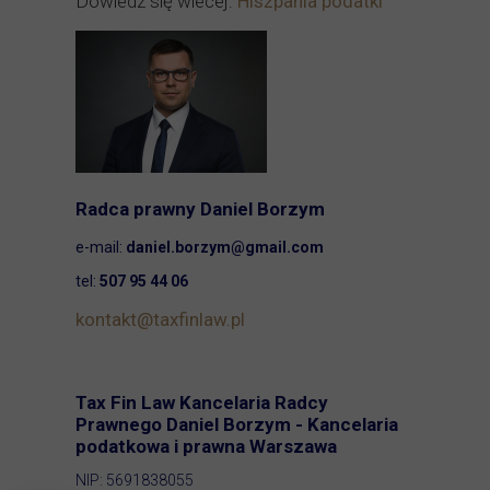
Dowiedz się wiecej:
Hiszpania podatki
Radca prawny Daniel Borzym
e-mail:
daniel.borzym@gmail.com
tel:
507 95 44 06
kontakt@taxfinlaw.pl
Tax Fin Law Kancelaria Radcy
Prawnego Daniel Borzym - Kancelaria
podatkowa i prawna Warszawa
NIP: 5691838055