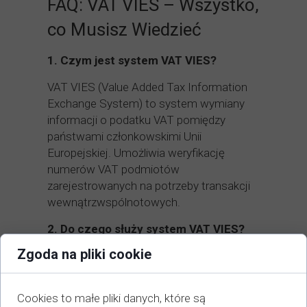
FAQ: VAT VIES – Wszystko,
co Musisz Wiedzieć
1.
Czym jest system VAT VIES?
VAT VIES (Value Added Tax Information
Exchange System) to system wymiany
informacji o podatku VAT pomiędzy
państwami członkowskimi Unii
Europejskiej. Umożliwia weryfikację
numerów VAT podmiotów
zarejestrowanych na potrzeby transakcji
wewnątrzwspólnotowych.
2.
Do czego służy system VAT VIES?
Zgoda na pliki cookie
Weryfikacja numerów VAT
: Pozwala
sprawdzić, czy kontrahent jest
zarejestrowany jako podatnik VAT UE.
Cookies to małe pliki danych, które są
Zapewnienie zgodności z